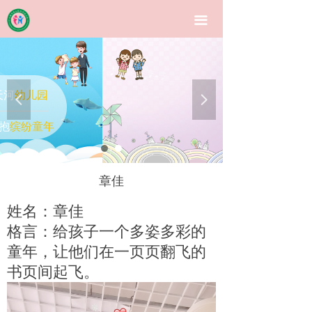
首页
끀
幼儿园介绍
班级详情
以人
为本
넳
넲
园所新闻
多元
融合
联系我们
章佳
姓名：章佳
格言：给孩子一个多姿多彩的
童年，让他们在一页页翻飞的
书页间起飞。